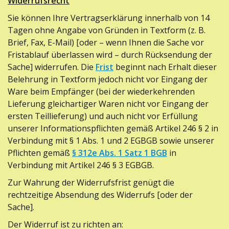
Widerrufsrecht
Weinproben
Sie können Ihre Vertragserklärung innerhalb von 14
Veranstaltungen
Tagen ohne Angabe von Gründen in Textform (z. B.
Brief, Fax, E-Mail) [oder – wenn Ihnen die Sache vor
Qualitätsauszeichnungen
Fristablauf überlassen wird – durch Rücksendung der
Sache] widerrufen. Die
Frist
beginnt nach Erhalt dieser
Referenzen
Belehrung in Textform jedoch nicht vor Eingang der
Ware beim Empfänger (bei der wiederkehrenden
Bestellung
Lieferung gleichartiger Waren nicht vor Eingang der
ersten Teillieferung) und auch nicht vor Erfüllung
Bildergalerie
unserer Informationspflichten gemäß Artikel 246 § 2 in
Verbindung mit § 1 Abs. 1 und 2 EGBGB sowie unserer
Kontakt
Pflichten gemäß
§ 312e Abs. 1 Satz 1 BGB
in
Datenschutz
Verbindung mit Artikel 246 § 3 EGBGB.
Zur Wahrung der Widerrufsfrist genügt die
rechtzeitige Absendung des Widerrufs [oder der
Sache].
Der Widerruf ist zu richten an: