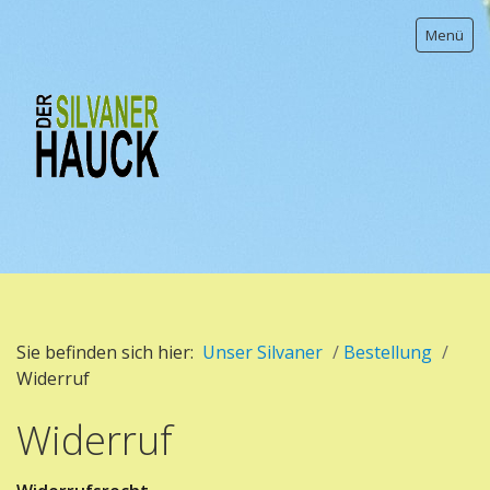
Menü
Sie befinden sich hier:
Unser Silvaner
/
Bestellung
/
Unser Silvaner
Widerruf
Weinszene
Widerruf
Schädelspalter